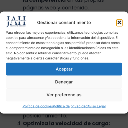
páginas web y contenido.
Crea contenido de alta calidad:
Publica contenido que sea valioso y
Gestionar consentimiento
relevante para tu público objetivo.
Para ofrecer las mejores experiencias, utilizamos tecnologías como las
Esto te ayudará a generar enlaces y
cookies para almacenar y/o acceder a la información del dispositivo. El
consentimiento de estas tecnologías nos permitirá procesar datos como
a mejorar tu posicionamiento en los
el comportamiento de navegación o las identificaciones únicas en este
resultados de búsqueda de Google.
sitio. No consentir o retirar el consentimiento, puede afectar
negativamente a ciertas características y funciones.
Genera enlaces de calidad:
Los
enlaces son una parte importante
Aceptar
del posicionamiento en los
Denegar
resultados de búsqueda de Google.
Genera enlaces de calidad desde
Ver preferencias
sitios web relevantes y de autoridad
Política de cookies
Política de privacidad
Aviso Legal
para mejorar tu propio
posicionamiento.
Optimiza la velocidad de carga: