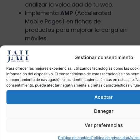
analizar la velocidad de tu web.
Implementa
AMP
(Accelerated
Mobile Pages) en fichas de
productos para mejorar la carga en
móviles.
Ejemplo de
Gestionar consentimiento
aplicación de
Para ofrecer las mejores experiencias, utilizamos tecnologías como las cook
información del dispositivo. El consentimiento de estas tecnologías nos perm
arquitectura SEO
comportamiento de navegación o las identificaciones únicas en este sitio. No 
consentimiento, puede afectar negativamente a ciertas características y fun
transaccional
Aceptar
Imagina que gestionas una tienda online
Denegar
de electrónica y quieres optimizar tu
Ver preferencias
sitio web para vender móviles:
Página
Política de cookies
Política de privacidad
Aviso 