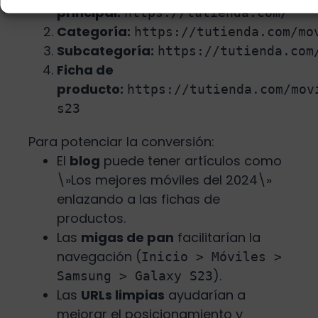
principal:
https://tutienda.com/
Categoría:
https://tutienda.com/mo
Subcategoría:
https://tutienda.com
Ficha de
producto:
https://tutienda.com/mov
s23
Para potenciar la conversión:
El
blog
puede tener artículos como
\»Los mejores móviles del 2024\»
enlazando a las fichas de
productos.
Las
migas de pan
facilitarían la
navegación (
Inicio > Móviles >
).
Samsung > Galaxy S23
Las
URLs limpias
ayudarían a
mejorar el posicionamiento y